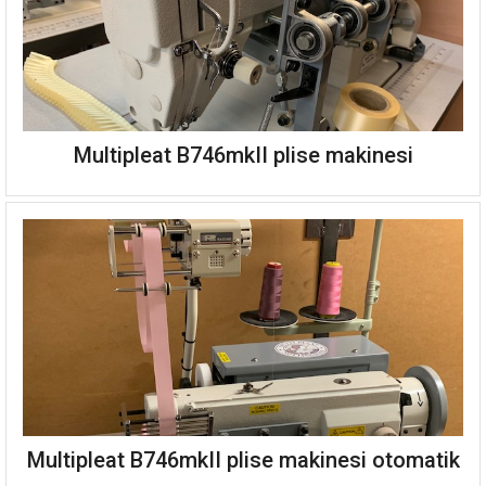
Multipleat B746mkII plise makinesi
Multipleat B746mkII plise makinesi otomatik
Büyük kapasiteli bobine sahip tek igne kilit dikis çok kamli plise