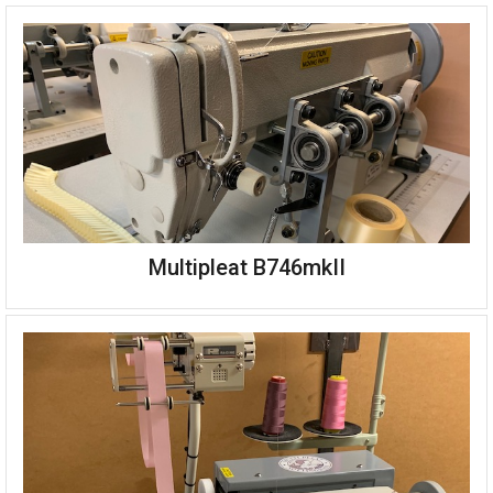
Multipleat B746mkII