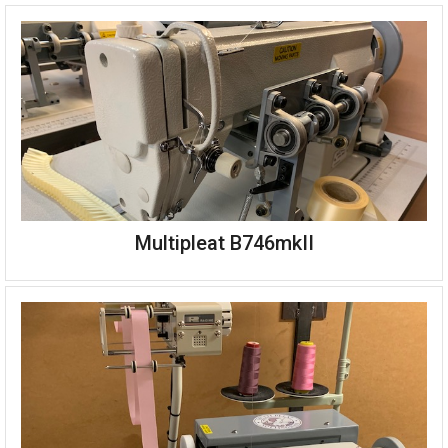
Multipleat B746mkII